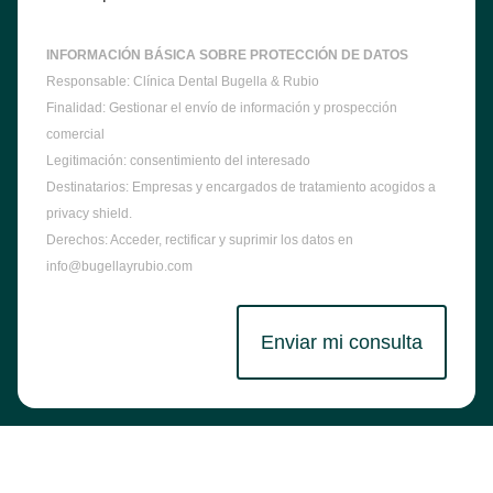
INFORMACIÓN BÁSICA SOBRE PROTECCIÓN DE DATOS
Responsable: Clínica Dental Bugella & Rubio
Finalidad: Gestionar el envío de información y prospección
comercial
Legitimación: consentimiento del interesado
Destinatarios: Empresas y encargados de tratamiento acogidos a
privacy shield.
Derechos: Acceder, rectificar y suprimir los datos en
info@bugellayrubio.com
Enviar mi consulta